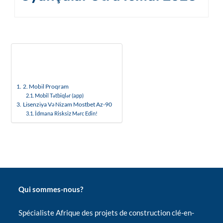
Mobil Proqram
Mobil Tətbiqlər (app)
Lisenziya Və Nizam Mostbet Az-90
İdmana Risksiz Mərc Edin!
Qui sommes-nous?
Spécialiste Afrique des projets de construction clé-en-