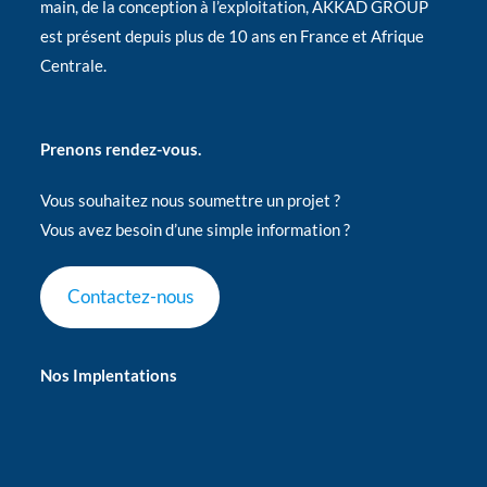
main, de la conception à l’exploitation, AKKAD GROUP
est présent depuis plus de 10 ans en France et Afrique
Centrale.
Prenons rendez-vous.
Vous souhaitez nous soumettre un projet ?
Vous avez besoin d’une simple information ?
Contactez-nous
Nos Implentations